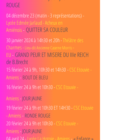
ROUGE
04 décembre 23 (matin - 3 représentations)
-
Lycée Edmée Jarlaud - Acheux en
QUITTER SA COULEU
R
Amiénois
-
30 janvier 2024 à 14h30 et 20h -
Théâtre des
Charmes -
-
Lieu-dit Ancienne Caserne Morris
GRAND PEUR ET MISERE DU IIIe REICH
EU
-
de B.
Brecht
15 février 24 à 9h, 10h30 et 14h30
-
CSC Etouvie -
Amiens
-
BOUT DE BLEU
16 février 24 à 9h et 10h30 -
CSC Etouvie -
Amiens
-
JOUR JAUNE
19 février 24 à 9h et 10h30 ET 14H30 -
CSC Etouvie
- Amiens
-
RONDE ROUGE
20 février 24 à 9h et 10h30 -
CSC Etouvie -
Amiens
-
JOUR JAUNE
04 avril 24 -
Lycée La Hotoie - Amiens
-
« Enfance »