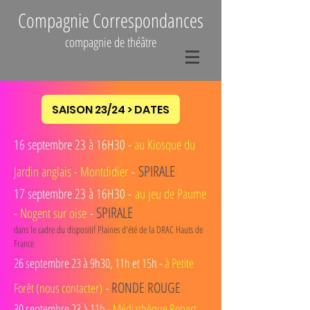
Compagnie Correspondances
compagnie de théâtre
SAISON 23/24 > DATES
16 septembre 23 à 16H30 -
au Kiosque du
SPIRALE
Jardin anglais - Montdidier
-
17 septembre 23 à 16H30 -
au jeu de Paume
SPIRALE
- Nogent sur oise
-
dans le cadre du dispositif Plaines d'été de la DRAC Hauts de
France
26 septembre 23 à 9h30, 11h et 15h -
à Petite
RONDE ROUGE
Forêt (nous contacter)
-
30 septembre 23 à 11h -
Médiathèque Robert