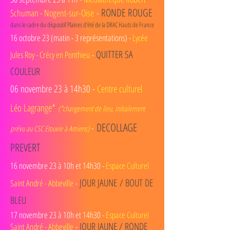
RONDE ROUGE
Schuman - Nogent-sur-Oise
-
dans le cadre du dispositif Plaines d'été de la DRAC Hauts de France
16 octobre 23 (matin - 3 représentations) -
Lycée
Q
U
ITTER SA
Jules Roy - Crécy en Ponthieu
-
COULEUR
06 novembre 23 à 14h30 -
Centre culturel
Léo Lagrange*
(*changement de lieu, initialement
DECOLLAGE
-
prévu au CSC Etouvie à Amiens)
PREVERT
16 novembre 23 à 10h et 14h30 -
Espace Cultu
rel
JOUR JAUNE
/ BOUT DE
Saint André - Abbeville
-
BLEU
17 novembre 23 à 10h et 14h30
-
Espace Culturel
JO
UR
JAUNE / RONDE
Saint André - Abbeville
-