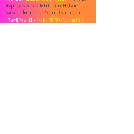
d’après des extraits de Enfance de Nathalie
Sarraute (lecture pour 2 voix et 1 violoncelle)
13 avril 24 à 10h -
Festival TRETO - Maison Folie
Hospice d'Havré - Tourcoing
- RONDE ROUGE
13 avril 24 à 10h40 -
Festival TRETO - Maison Folie
Hospice d'Havré - Tourcoing
- JOUR JAUNE
15 mai 24 à 10h15 -
Abbaye de Saint Riquier
-
BOUT DE BLEU / JOUR JAUNE
16 mai 24 à 9h30, 10h45 et 14h30 -
Centre
Culturel Léo Lagrange - Amiens
- JOUR JAUNE
17 mai 24 à 9h30, 10h45 et 18h30 -
Centre
Culturel Léo Lagrange - Amiens
-
JOUR JAUNE
Mai 24 -
Nous contacter pour plus de
RUISSEAUX
renseignements
-