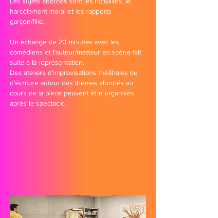
Les sujets abordés sont les incivilités, le
harcèlement moral et les rapports
garçon/fille.
Un échange de 20 minutes avec les
comédiens et l’auteur/metteur en scène fait
suite à la représentation.
Des ateliers d'improvisations théâtrales ou
d'écriture autour des thèmes abordés au
cours de la pièce peuvent être organisés
après le spectacle.