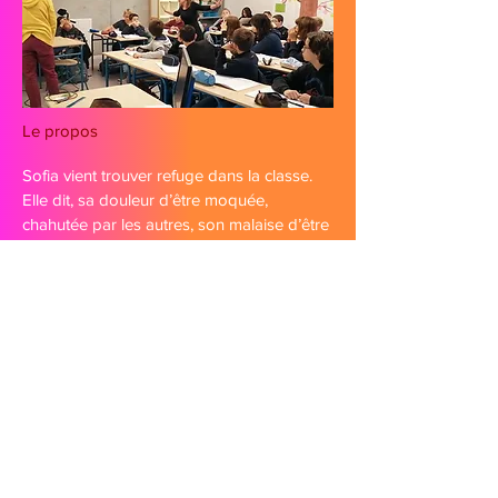
Le propos
Sofia vient trouver refuge dans la classe.
Elle dit, sa douleur d’être moquée,
chahutée par les autres, son malaise d’être
dans la solitude de sa singularité.
Elle est la seule à s’habiller en noir. On lui
en veut pour son goût atypique. Elle se
demande si elle ne devrait pas quitter sa
couleur...
Tristan la rejoint : elle est sortie de la classe
sans autorisation, elle doit reprendre sa
place et quitter sa couleur…
Avec : Camille Géron et Jérémy Torres
Ecriture et mise en scène : Marion Bonneau