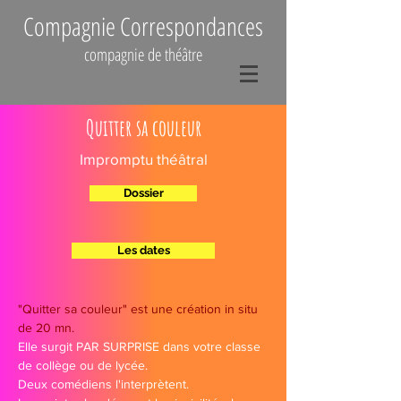
Compagnie Correspondances
compagnie de théâtre
Quitter sa couleur
Impromptu théâtral
Dossier
Les dates
"Quitter sa couleur" est une création in situ
de 20 mn.
Elle surgit PAR SURPRISE dans votre classe
de collège ou de lycée.
Deux comédiens l'interprètent.