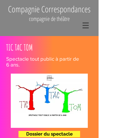
Compagnie Correspondances
compagnie de théâtre
TIC TAC TOM
Spectacle tout public à partir de
6 ans.
Dossier du spectacle