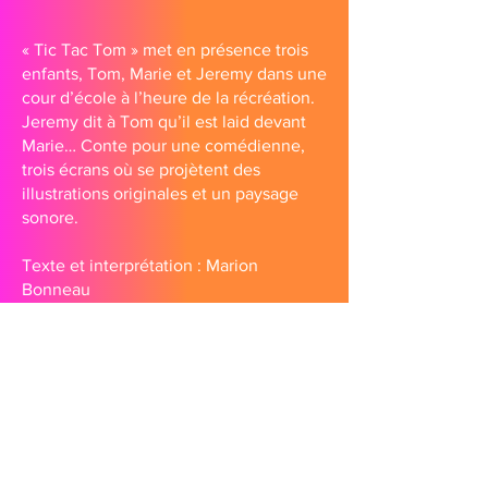
« Tic Tac Tom » met en présence trois
enfants, Tom, Marie et Jeremy dans une
cour d’école à l’heure de la récréation.
Jeremy dit à Tom qu’il est laid devant
Marie… Conte pour une comédienne,
trois écrans où se projètent des
illustrations originales et un paysage
sonore.
Texte et interprétation : Marion
Bonneau
Mise en scène : Charles Lee
Illustrations originales : Bruno Forêt
Paysage sonore : Rémy Peray
Compagnie Correspondances - 6 place de